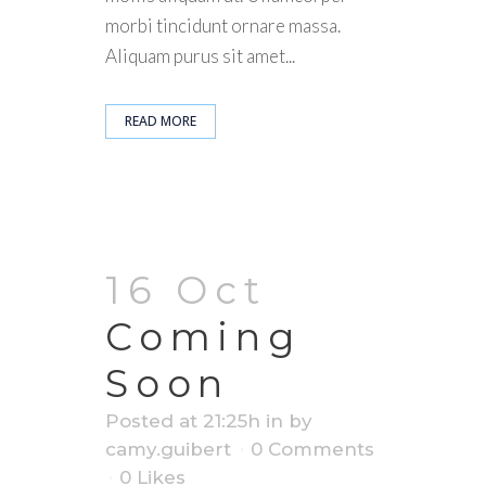
morbi tincidunt ornare massa.
Aliquam purus sit amet...
READ MORE
16 Oct
Coming
Soon
Posted at 21:25h
in
by
camy.guibert
0 Comments
0
Likes