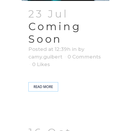
23 Jul
Coming
Soon
Posted at 12:39h
in
by
camy.guibert
0 Comments
0
Likes
READ MORE