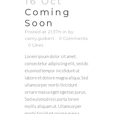
16 Oct
Coming
Soon
Posted at 21:37h
in
by
camy.guibert
0 Comments
0
Likes
Lorem ipsum dolor sit amet,
consectetur adipiscing elit, sed do
eiusmod tempor incididunt ut
labore et dolore magna aliqua. Sed
ullamcorper morbi tincidunt
ornare massa eget egestas purus.
Sed euismod nisi porta lorem
mollis aliquam ut. Ullamcorper
morbi tincidunt ornare massa.